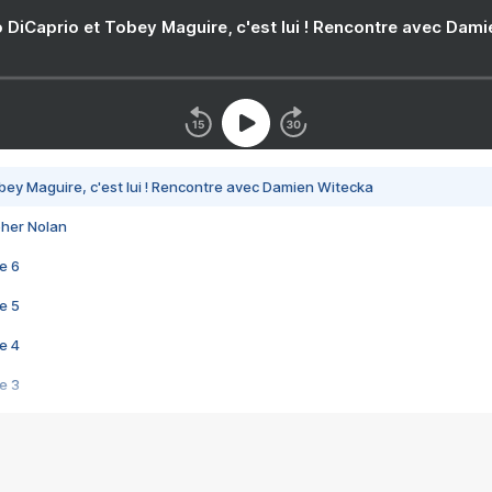
 DiCaprio et Tobey Maguire, c'est lui ! Rencontre avec Dam
bey Maguire, c'est lui ! Rencontre avec Damien Witecka
pher Nolan
e 6
e 5
e 4
e 3
s créatrices de la VF !
e 2