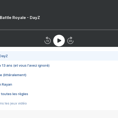
 Battle Royale - DayZ
 DayZ
 a 13 ans (et vous l'avez ignoré)
e (littéralement)
im Rayan
 toutes les règles
s les jeux vidéo
us choquant de Rockstar ? - Le scandale BULLY