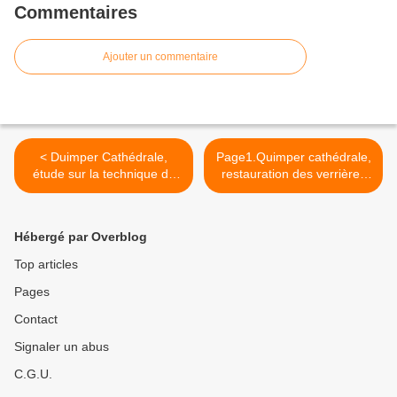
Commentaires
Ajouter un commentaire
< Duimper Cathédrale,
Page1.Quimper cathédrale,
étude sur la technique du
restauration des verrières
vitrail des xv°)et xvi°siècles"
hautes du choeur. >
Hébergé par Overblog
Top articles
Pages
Contact
Signaler un abus
C.G.U.