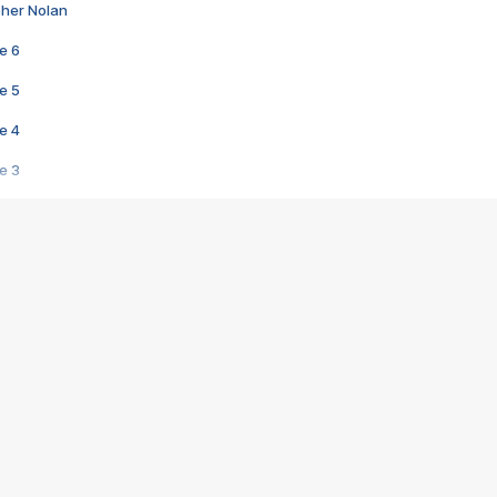
pher Nolan
e 6
e 5
e 4
e 3
s créatrices de la VF !
e 2
e 1
e Mektoub My Love arrive enfin ! Rencontre avec Shaïn Boumedine et Sal
i : après Toni en famille
elle réalise le bouleversant Dites lui que je l'aime
ais ! Rencontre autour de Vie privée de Rebecca Zlotowski
 de Marguerite, Grave... Rencontre avec Ella Rumpf