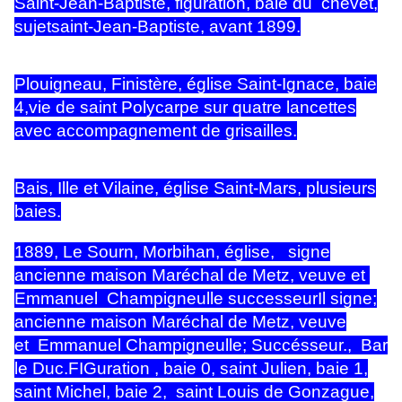
Saint-Jean-Baptiste, figuration, baie du chevet,
sujetsaint-Jean-Baptiste, avant 1899.
Plouigneau, Finistère, église Saint-Ignace, baie
4,vie de saint Polycarpe sur quatre lancettes
avec accompagnement de grisailles.
Bais, Ille et Vilaine, église Saint-Mars, plusieurs
baies.
1889, Le Sourn, Morbihan, église, signe
ancienne maison Maréchal de Metz, veuve et
Emmanuel Champigneulle successeurIl signe;
ancienne maison Maréchal de Metz, veuve
et Emmanuel Champigneulle; Succésseur., Bar
le
Duc.FIGuration , baie 0, saint Julien, baie 1,
saint Michel, baie 2, saint Louis de Gonzague,