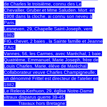
de Charles le troisième, connu des Le
Chevallier, Gruber et Mme Saluden. Mort en
1908 dans la cloche, ai connu son neveu à
Paris.
Lesneven, 29, Chapelle Saint-Joseph, vers
1882
FIG, chevet, 2 baies , la Sainte famille et Jeanne
d’Arc.
Vannes, 56, les Carmes, avec Maréchal, 1 baie.
Quatrième, Emmanuel, Marie Joseph, frère de
Louis Charles, Marie, élève de Maréchal.
Collaborateur veuve Charles Champigneulle;
un dénommé Frittel est directeur de l'atelier en
1882.
Le Relecq-Kerhuon, 29, église Notre-Dame,
vitraux disparus guerre 39-45.
Travaux hors Bretagne: