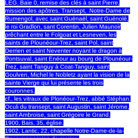
LEG. Baie 0, remise des clés à saint Pierre,
mission des apôtres. Transept, Notre-Dame de
Rumengol, avec saint Guénaël, saint Guénolé,
le roi Gradlon, sant Corentin, Julien Maunoir
prêchant entre le Folgoat et Lesneven, les
saints de Plounéour-Trez, saint Pol, saint
Derrien et saint Neventer noyant le dragon à
Pontsuval, saint Enéour au bourg de Plounéour-
Trez, saint Tanguy à Coat-Tanguy, saint
Goulven, Michel le Nobletz ayant la vision de la
sainte Vierge qui lui présente les trois
couronnes.
cf., les vitraux de Plonéour-Trez, abbé Stéphan.
Oculi du transept, saint Augustin, saint Jérome,
saint Ambroise, saint Grégoire le Grand.
1900, Bais, 35, église.
1902, Lantic, 22, chapelle Notre-Dame-de-la-