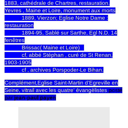
1883, cathédrale de Chartres, restauration.
Yevres , Maine et Loire, monument aux morts
1889, Vierzon; Eglise Notre Dame :
restauration
1894-95, Sablé sur Sarthe, Egl N.D. 14
fenêtres
Brissac( Maine et Loire)
cf, abbé Stéphan , curé de St Renan,
1903-1905
cf , archives Porspoder-Le Bihan.
Complément,Eglise Saint-Martin d’Egreville en
Seine, vitrail avec les quatre‘ évangèlistes
,
posté
par
jean-paul payen