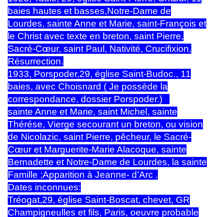
baies hautes et basses,Notre-Dame de
Lourdes, sainte Anne et Marie, saint-François et
le Christ avec texte en breton, saint Pierre,
Sacré-Cœur, saint Paul, Nativité, Crucifixion,
Résurrection.
1933, Porspoder,29, église Saint-Budoc., 11
baies, avec Choisnard ( Je possède la
correspondance, dossier Porspoder.)
sainte Anne et Marie, saint Michel, sainte
Thérése, Vierge secourant un breton, ou vision
de Nicolazic, saint Pierre, pêcheur, le Sacré-
Cœur et Marguerite-Marie Alacoque, sainte
Bernadette et Notre-Dame de Lourdes, la sainte
Famille ;Apparition à Jeanne- d’Arc .
Dates inconnues:
Tréogat,29, église Saint-Boscat, chevet, GR
Champigneulles et fils, Paris, oeuvre probable