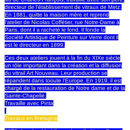
directeur de l'établissement de vitraux de Metz.
En 1881, quitte la maison mère et reprend
l'atelier de Nicolas Coffétier, rue Notre-Dame à
Paris. dont il a racheté le fond. Il fonde la
Société Artistique de Peinture sur Verre dont il
est le directeur en 1899.
Ces deux ateliers jouent à la fin du XIXe siècle
un rôle important dans la création et la diffusion
du vitrail Art Nouveau. Leur production se
répandent dans tooute l’Europe. En 1919, il est
chargé de la restauration de Notre dame et de la
Sainte-Chapelle.
Travaille avec Pinta
Travaux en Bretagne