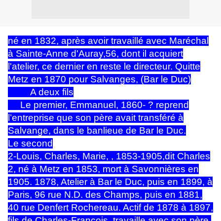
né en 1832, après avoir travaillé avec Maréchal
à Sainte-Anne d'Auray,56, dont il acquiert
l'atelier, ce dernier en reste le directeur. Quitte
Metz en 1870 pour Salvanges, (Bar le Duc)
A deux fils
Le premier, Emmanuel, 1860- ? reprend
l’entreprise que son père avait transféré à
Salvange, dans le banlieue de Bar le Duc.
Le second
2-Louis, Charles, Marie, , 1853-1905,dit Charles
2, né à Metz en 1853, mort à Savonnières en
1905. 1878, Atelier à Bar le Duc, puis en 1899, à
Paris, 96 rue N.D. des Champs, puis en 1881,
40 rue Denfert Rochereau. Actif de 1878 à 1897,
fils de Charles-François, travaille avec son père,