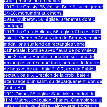
Cour, procession de marins.
1917, Le Croisty, 56, église, Baie 2, sujet: guerre
14-18, monument aux morts.
1918; Quiberon, 56, église, 8 fenêtres dont 1
naufrage.
1913, La Croix Helléan, 56, église.7 baies, FIG,
baie 1, Vierge et Jésus, don de Berruyer, maire,
médaillons sur fond de rectangles verre
cathédrale, bordure avec fleurs de pommiers,
baie 2, sainte Famille, médaillon sur fond de
rectangles verre cathédrale, bordure de feuilles
de houx et de gui baie 3, GR, don de Fablet,
recteur, baie 5, Erection de la croix, baie 4,
atterrisage d’un saint, ou débarquement, don de
l’abbé Bret
1921,Dinan, 35, église Saint-Malo, carton de
H.M. Magne, exécution Charles. Champigneulle
1923, Taulé, 29, église Saint-Pierre, Chœur, 11