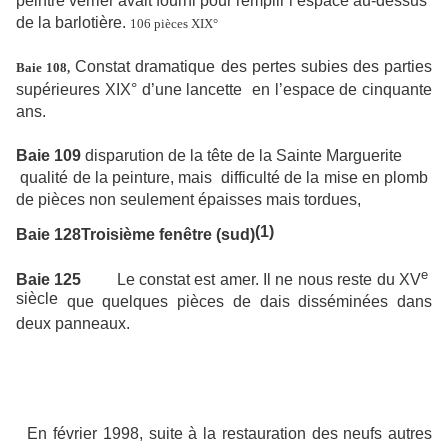
peintre verrier avait fourni pour remplir l’espace au-dessus
de la barlotière.
106 pièces XIX°
Constat dramatique des pertes subies des parties
Baie 108,
supérieures XIX° d’une lancette
en l’espace de cinquante
ans.
Baie 109
disparution de la tête de la Sainte Marguerite
qualité de la peinture, mais difficulté de la mise en plomb
de pièces non seulement épaisses mais tordues,
(1)
Baie 128
Troisième fenêtre (sud)
e
Baie 125
Le constat est amer. Il ne nous reste du XV
siècle
que quelques pièces de dais disséminées dans
deux panneaux.
En février 1998, suite à la restauration des neufs autres