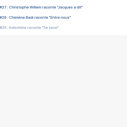
#27 : Christophe Willem raconte "Jacques a dit"
#26 : Chimène Badi raconte "Entre nous"
#25 : Indochine raconte "3e sexe"
#24 : Zaho raconte "C'est chelou"
#23 : Patrick Bruel raconte "Au café des délices"
#22 : Kyo raconte "Le chemin"
#21 : Nolwenn Leroy raconte "Cassé"
#20 : Patrick Hernandez raconte "Born to be alive"
#19 : Lorie raconte "Près de moi"
#18 : Michael Jones raconte "A nos actes manqués" (avec Jean-Jacque
#17 : Khaled raconte "Aïcha"
#16 : Corneille raconte "Parce qu'on vient de loin"