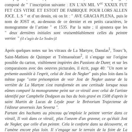
cc
composé de " l’inscription suivante : EN L'AN MIL V
XXXIX FUT
FET CES VITRE ET ESTOIT DE FABRIQUE POUR LORS ALLEN
JOCE. L.S " et d’un dessin, où on lit : " AVE GRACIA PLENA, puis le
nom de JOST et, au-dessous de ce dernier et en petits caractères, le
monogramme de l’artiste " et 1535. Par la suite ; il ajoutera que les
"
deux dernières initiales sont vraisemblablement celles du peintre
verrier. "
(il s’agit de Le Sodec)1
1
Après quelques notes sur les vitraux de La Martyre, Daoulas
, Tourc’h,
2
Saint-Mathieu de Quimper et Trémaouézan
, il s’engage sur l'origine
possible du carton,
visiblement inspirées des Passions de Durer,
et sur les
comparaisons avec des oeuvres picturales, il écrit, page 40: "
Un nom se
présente aussitôt à l'esprit, celui de Jost de Negker
" puis plus loin dans la
même page "
cette présomption de voir Jost de Negker auteur de la
verrière de La Martyre s'est transformée en une certitude lorsque nous
eûmes comparé la monogramme peint sur ce vitrail avec celui de l'artiste
identifié par Campbelle Dodgson au bas du bois gravé en 1508 d'après le
saint Martin de Lucas de Leyde pour le Brévorium Trajectense de
l'éditeur anversois Jan Seversz ".
Partant des hachures au pinceau qu’emploie le peintre verrier dans ce
vitrail,
Il voit dans ce vitrail, plus l'oeuvre d'un graveur, ce qu'était Jost
de Negker, que celle d'un peintre. Cela le conforte dans sa découverte, et
l’amène encore plus loin. Il s’engage sur le terrain de la foire de La