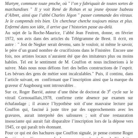
Martyre, commune toute proche, où "
l’on y fabriquait de toutes sortes de
marchandises
" Il y voit René de Rohan et sa jeune épouse Isabeau
d’Albret, ainsi que l’abbé Charles Jégon " passer commande des vitraux.
Je le comprends très bien. Un chercheur cherche toujours mieux et plus.
Enfermé dans son idée, il arrive que l’historien passe au-delà.
Au sujet de la Roche-Maurice, l’abbé Jean Feutren, donne, en février
1972, son avis dans des articles du Télégramme de Brest. Il écrit, en
autre : " Jost de Negker serait devenu, sans le vouloir, ni même le savoir,
le père d’un grand nombre de crucifixions dans le Finistère. Encore une
fois, nos artistes locaux n’auraient été que des imitateurs plus ou moins
habiles. Tel est le sentiment de M. Couffon et nous inclinerions à le
suivre. Mais nous nous défions fort des belles constructions de l’esprit.
Les bévues des gens de métier sont incalculables." Puis, il continu, dans
l’article suivant, en confirmant que l’inscription ainsi que la marque du
graveur d’Augsbourg sont introuvables .
e
Sur ce, Roger Barrié, auteur d’une thèse de doctorat de 3
cycle sur le
vitrail Cornouaillais,1978, confirme cette absence par examen sur
échafaudage ; il avance l’hypothèse soit d’une mauvaise lecture par
Couffon qui, fasciné à juste titre par des rapprochements avec les
gravures, aurait interprété des salissures ; soit d’une restauration
insouciante qui aurait fait disparaître l’inscription lors de la dépose vers
1945, ce qui paraît très étonnant.
Pour ce qui est des hachures que Couffon signale, je pense comme Roger