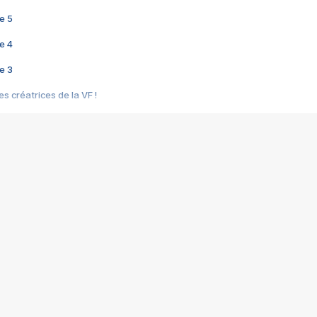
e 5
e 4
e 3
s créatrices de la VF !
e 2
e 1
e Mektoub My Love arrive enfin ! Rencontre avec Shaïn Boumedine et Sal
i : après Toni en famille
elle réalise le bouleversant Dites lui que je l'aime
ais ! Rencontre autour de Vie privée de Rebecca Zlotowski
 de Marguerite, Grave... Rencontre avec Ella Rumpf
 Les Rêveurs, un film intime sur la santé mentale