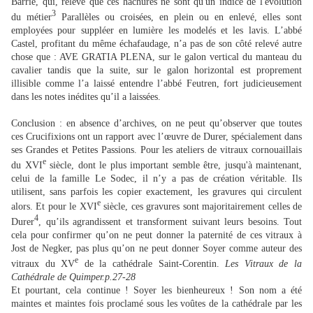
Barrié, qui, relève que ces hachures ne sont qu'un indice de l'évolution
3
du métier
Parallèles ou croisées, en plein ou en enlevé, elles sont
employées pour suppléer en lumière les modelés et les lavis. L’abbé
Castel, profitant du même échafaudage, n’a pas de son côté relevé autre
chose que : AVE GRATIA PLENA, sur le galon vertical du manteau du
cavalier tandis que la suite, sur le galon horizontal est proprement
illisible comme l’a laissé entendre l’abbé Feutren, fort judicieusement
dans les notes inédites qu’il a laissées.
Conclusion : en absence d’archives, on ne peut qu’observer que toutes
ces Crucifixions ont un rapport avec l’œuvre de Durer, spécialement dans
ses Grandes et Petites Passions. Pour les ateliers de vitraux cornouaillais
e
du XVI
siècle, dont le plus important semble être, jusqu'à maintenant,
celui de la famille Le Sodec, il n’y a pas de création véritable. Ils
utilisent, sans parfois les copier exactement, les gravures qui circulent
e
alors. Et pour le XVI
siècle, ces gravures sont majoritairement celles de
4
Durer
, qu’ils agrandissent et transforment suivant leurs besoins. Tout
cela pour confirmer qu’on ne peut donner la paternité de ces vitraux à
Jost de Negker, pas plus qu’on ne peut donner Soyer comme auteur des
e
vitraux du XV
de la cathédrale Saint-Corentin.
Les Vitraux de la
Cathédrale de Quimper.p.27-28
Et pourtant, cela continue ! Soyer les bienheureux ! Son nom a été
maintes et maintes fois proclamé sous les voûtes de la cathédrale par les