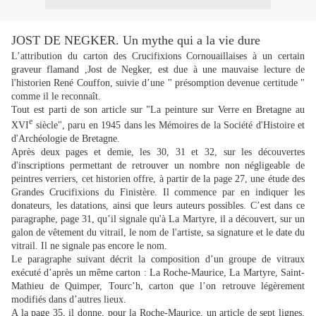
JOST DE NEGKER. Un mythe qui a la vie dure
L’attribution du carton des Crucifixions Cornouaillaises à un certain
graveur flamand ,Jost de Negker, est due à une mauvaise lecture de
l'historien René Couffon, suivie d’une " présomption devenue certitude "
comme il le reconnaît.
Tout est parti de son article sur "La peinture sur Verre en Bretagne au
e
XVI
siècle", paru en 1945 dans les Mémoires de la Société d'Histoire et
d'Archéologie de Bretagne.
Après deux pages et demie, les 30, 31 et 32, sur les découvertes
d'inscriptions permettant de retrouver un nombre non négligeable de
peintres verriers, cet historien offre, à partir de la page 27, une étude des
Grandes Crucifixions du Finistère. Il commence par en indiquer les
donateurs, les datations, ainsi que leurs auteurs possibles. C’est dans ce
paragraphe, page 31, qu’il signale qu'à La Martyre, il a découvert, sur un
galon de vêtement du vitrail, le nom de l'artiste, sa signature et le date du
vitrail. Il ne signale pas encore le nom.
Le paragraphe suivant décrit la composition d’un groupe de vitraux
exécuté d’après un même carton : La Roche-Maurice, La Martyre, Saint-
Mathieu de Quimper, Tourc’h, carton que l’on retrouve légèrement
modifiés dans d’autres lieux.
A la page 35, il donne, pour la Roche-Maurice, un article de sept lignes,