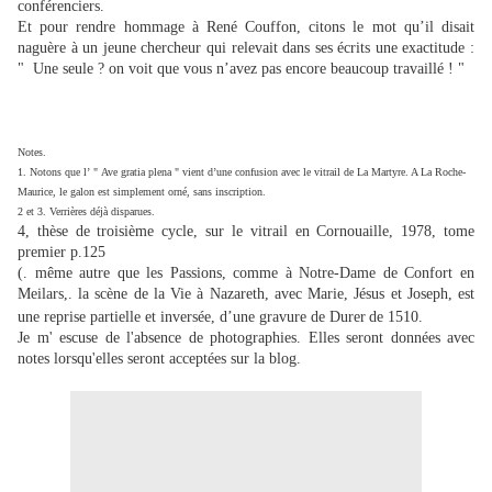
conférenciers.
Et pour rendre hommage à René Couffon, citons le mot qu’il disait
naguère à un jeune chercheur qui relevait dans ses écrits une exactitude :
" Une seule ? on voit que vous n’avez pas encore beaucoup travaillé ! "
Notes.
1. Notons que l’ " Ave gratia plena " vient d’une confusion avec le vitrail de La Martyre. A La Roche-
Maurice, le galon est simplement orné, sans inscription.
2 et 3. Verrières déjà disparues.
4,
thèse de troisième cycle, sur le vitrail en Cornouaille, 1978, tome
premier p.125
(.
même autre que les Passions, comme à Notre-Dame de Confort en
Meilars,. la scène de la Vie à Nazareth, avec Marie, Jésus et Joseph, est
une reprise partielle et inversée, d’une gravure de Durer
de 1510.
Je m' escuse de l'absence de photographies. Elles seront données avec
notes lorsqu'elles seront acceptées sur la blog.