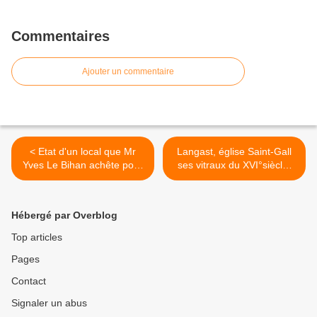
Commentaires
Ajouter un commentaire
< Etat d'un local que Mr
Langast, église Saint-Gall
Yves Le Bihan achête pour
ses vitraux du XVI°siècle,
monter un atelier de vitraux
jean-Baptiste et son lapin >
Hébergé par Overblog
Top articles
Pages
Contact
Signaler un abus