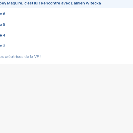
bey Maguire, c'est lui ! Rencontre avec Damien Witecka
e 6
e 5
e 4
e 3
s créatrices de la VF !
e 2
e 1
e Mektoub My Love arrive enfin ! Rencontre avec Shaïn Boumedine et Sal
i : après Toni en famille
elle réalise le bouleversant Dites lui que je l'aime
ais ! Rencontre autour de Vie privée de Rebecca Zlotowski
 de Marguerite, Grave... Rencontre avec Ella Rumpf