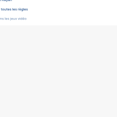
 toutes les règles
s les jeux vidéo
us choquant de Rockstar ? - Le scandale BULLY
e plus moche de Steam
du RÊVE tourne au CAUCHEMAR
pendant 8 heures
it… à tort
umiliés par un jeu vidéo
ire - Final Fantasy 8
ti un empire - Age of Empires
story DOFUS
tard, il crée l'un des pires jeux de tous les temps, MindsEye.