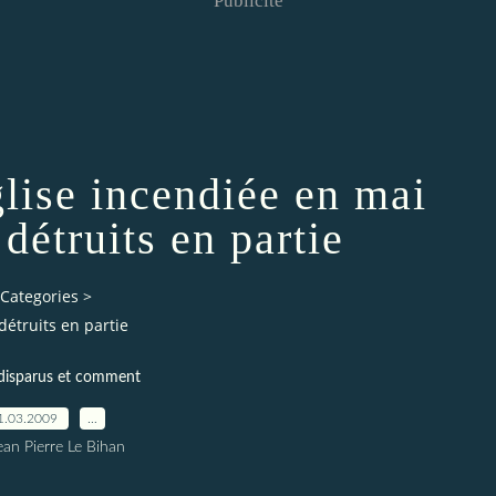
Publicité
glise incendiée en mai
détruits en partie
Categories
>
détruits en partie
 disparus et comment
1.03.2009
…
ean Pierre Le Bihan