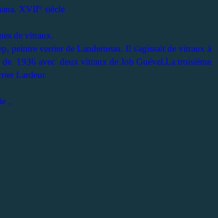
ana. XVII° siècle
gnes de vitraux.
, peintre verrier de Landerneau. Il s'agissait de vitraux à
urs de 1936 avec deux vitraux de Job Guével.La troisième
rrier Lardeur
e ,