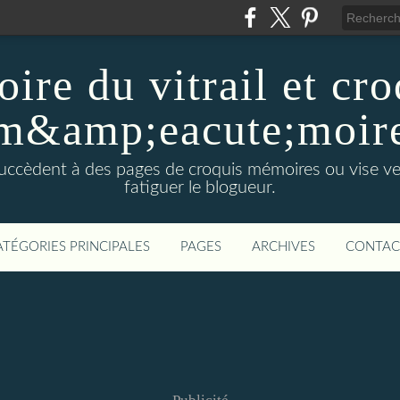
oire du vitrail et cr
m&amp;eacute;moir
il, succèdent à des pages de croquis mémoires ou vise v
fatiguer le blogueur.
ATÉGORIES PRINCIPALES
PAGES
ARCHIVES
CONTAC