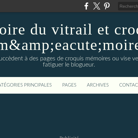
oire du vitrail et cr
m&amp;eacute;moir
il, succèdent à des pages de croquis mémoires ou vise v
fatiguer le blogueur.
ATÉGORIES PRINCIPALES
PAGES
ARCHIVES
CONTAC