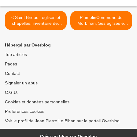
< Saint Brieuc , églises et
PlumelinCommune du
chapelles, inventaire des
Morbihan, Ses églises et
auteurs des vitraux du XX°
ses chapelles >
siècle
Hébergé par Overblog
Top articles
Pages
Contact
Signaler un abus
C.G.U.
Cookies et données personnelles
Préférences cookies
Voir le profil de Jean Pierre Le Bihan sur le portail Overblog
Créer un blog sur Overblog