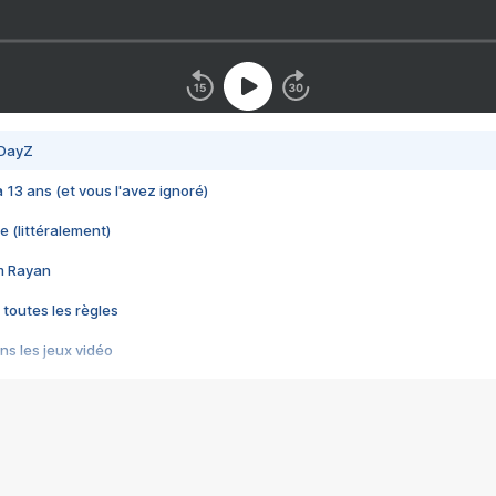
 DayZ
 a 13 ans (et vous l'avez ignoré)
e (littéralement)
im Rayan
 toutes les règles
s les jeux vidéo
us choquant de Rockstar ? - Le scandale BULLY
e plus moche de Steam
du RÊVE tourne au CAUCHEMAR